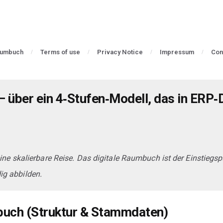
aumbuch
Terms of use
Privacy Notice
Impressum
Con
 – über ein 4‑Stufen‑Modell, das in ERP‑
eine skalierbare Reise. Das digitale Raumbuch ist der Einstiegsp
ig abbilden.
mbuch (Struktur & Stammdaten)