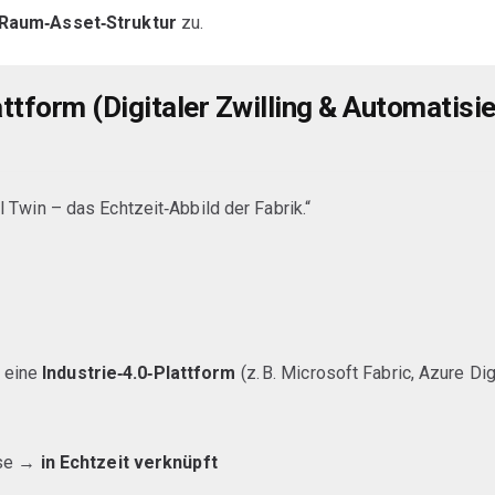
 Raum‑Asset‑Struktur
zu.
attform (Digitaler Zwilling & Automatisi
l Twin – das Echtzeit‑Abbild der Fabrik.“
n eine
Industrie‑4.0‑Plattform
(z. B. Microsoft Fabric, Azure Di
sse →
in Echtzeit verknüpft