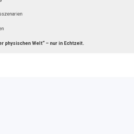
gsszenarien
en
er physischen Welt“ – nur in Echtzeit.